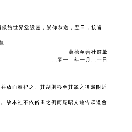
殯儀館世界堂設靈，景仰恭送，翌日，接旨
慧。
萬德至善社肅啟
二零一二年一月二十日
，并放而奉祀之。其劍則移至其龕之後盡附近
矣。故本社不依俗里之例而應昭文通告眾道會