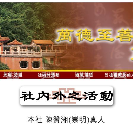
大埔-分壇
社內外活動
道教淺述
呂祖靈籤及仙
本社 陳贊湘(崇明)真人