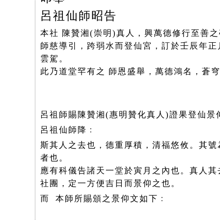
呂祖仙師昭告
本社 陳贊湘(崇明)真人，興萬德修行至善
師慈導引，跨弱水而登仙宮，訂於壬辰年正
雲駕。
此乃道堂罕有之 師恩盛舉，萬德鴻名，蒼
呂祖師賜陳贊湘(惠明贊化真人)證果登仙景
呂祖仙師降﹕
斯其人之去也，德重厚積，清福悠攸。其號
者也。
應有科儀告諸天一堂於寅月之內也。真人其
社團，定一方便吉日而景仰之也。
而 本師所賜頒之景仰文如下﹕