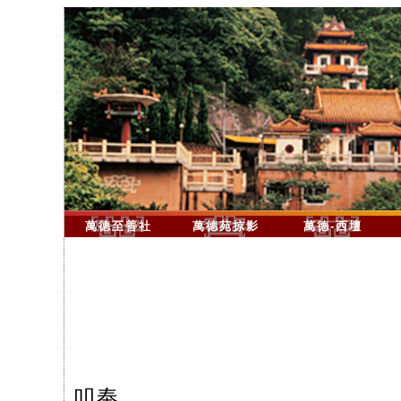
萬德至善社
萬德苑掠影
萬德-西壇
叩奉