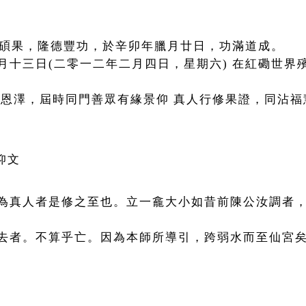
之碩果，隆德豐功，於辛卯年臘月廿日，功滿道成。
月十三日(二零一二年二月四日，星期六) 在紅磡世界
穹恩澤，屆時同門善眾有緣景仰 真人行修果證，同沾福
仰文
為真人者是修之至也。立一龕大小如昔前陳公汝調者
去者。不算乎亡。因為本師所導引，跨弱水而至仙宮