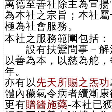
萬德至善社除主為宣揚
為本社之宗旨；本社屬
極為社會服務。
本社之服務範圍包括：
設有扶鸞問事－解決
以善為本，以慈為舵，
年。
亦有以
先天所賜之炁功
體內穢氣令病者續漸康
更有
贈醫施藥
-本社已