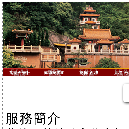
萬德至善社
萬德苑掠影
萬德-西壇
大埔-
服務簡介