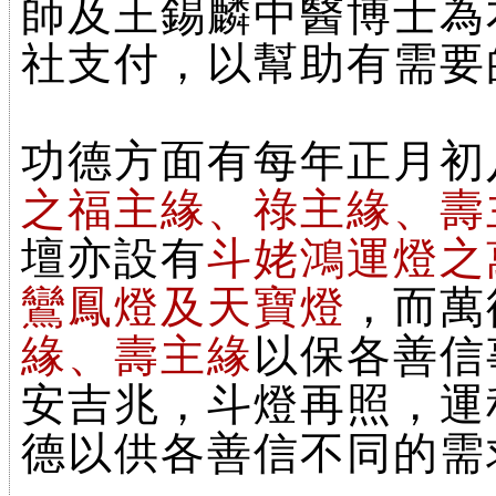
師及王錫麟中醫博士為
社支付，以幫助有需要
功德方面有每年正月初
之福主緣、祿主緣、壽
壇亦設有
斗姥鴻運燈之萬
鸞鳳燈及天寶燈
，而萬
緣、壽主緣
以保各善信
安吉兆，斗燈再照，運
德以供各善信不同的需