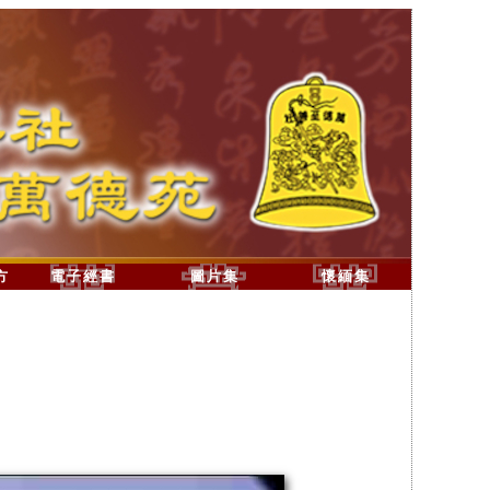
方
電子經書
圖片集
懷緬集