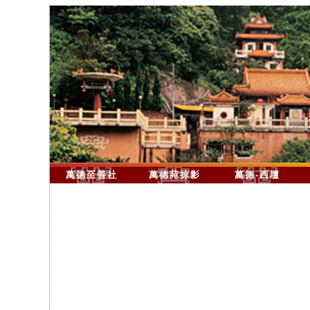
萬德至善社
萬德苑掠影
萬德-西壇