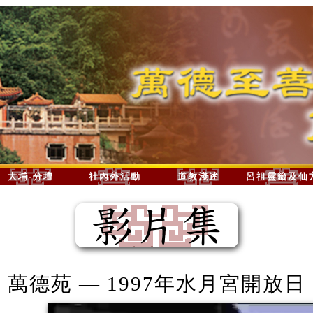
大埔-分壇
社內外活動
道教淺述
呂祖靈籤及仙
萬德苑 — 1997年水月宮開放日