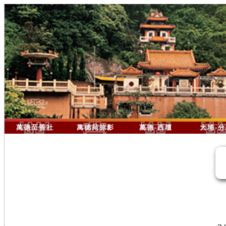
萬德至善社
萬德苑掠影
萬德-西壇
大埔-