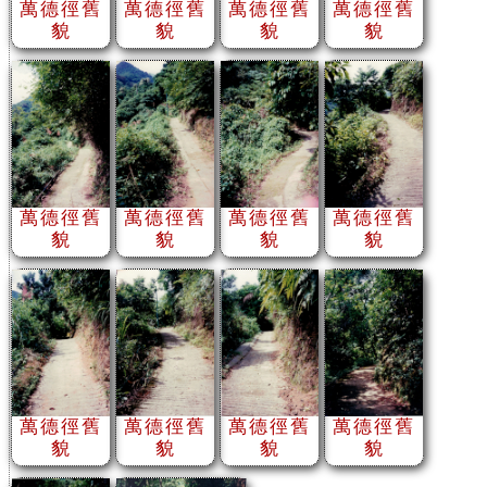
萬德徑舊
萬德徑舊
萬德徑舊
萬德徑舊
貌
貌
貌
貌
萬德徑舊
萬德徑舊
萬德徑舊
萬德徑舊
貌
貌
貌
貌
萬德徑舊
萬德徑舊
萬德徑舊
萬德徑舊
貌
貌
貌
貌