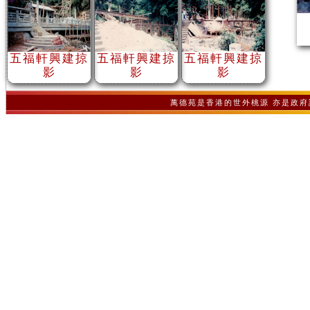
五福軒興建掠
五福軒興建掠
五福軒興建掠
影
影
影
萬德苑是香港的世外桃源 亦是政府認可之非