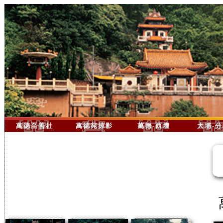
萬德至善社
萬德苑掠影
萬德-西壇
大埔-