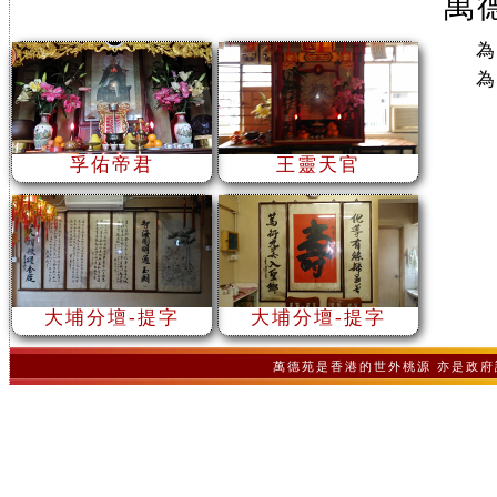
萬
為
為
孚佑帝君
王靈天官
大埔分壇-提字
大埔分壇-提字
萬德苑是香港的世外桃源 亦是政府認可之非