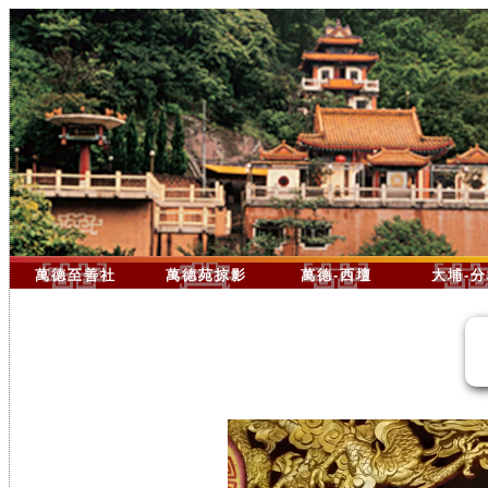
萬德至善社
萬德苑掠影
萬德-西壇
大埔-