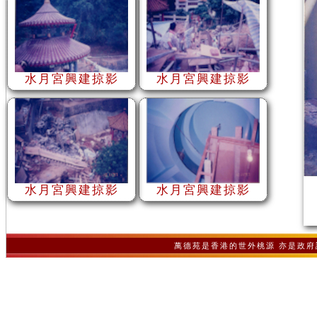
水月宮興建掠影
水月宮興建掠影
水月宮興建掠影
水月宮興建掠影
萬德苑是香港的世外桃源 亦是政府認可之非