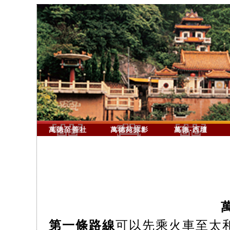
萬德至善社
萬德苑掠影
萬德-西壇
第一條路線
可以先乘火車至太和