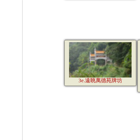
3e.遠眺萬德苑牌坊