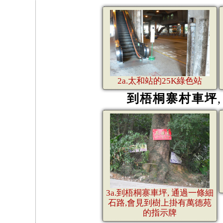
2a.太和站的25K綠色站
到梧桐寨村車坪
3a.到梧桐寨車坪, 通過一條細
石路,會見到樹上掛有萬德苑
的指示牌