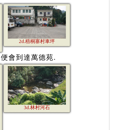
2d.梧桐寨村車坪
分鍾便會到達萬德苑.
3d.林村河石