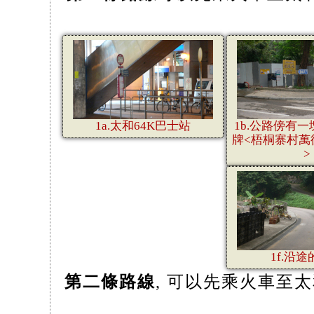
1a.太和64K巴士站
1b.公路傍有
牌<梧桐寨村萬
>
1f.沿
第二條路線
, 可以先乘火車至