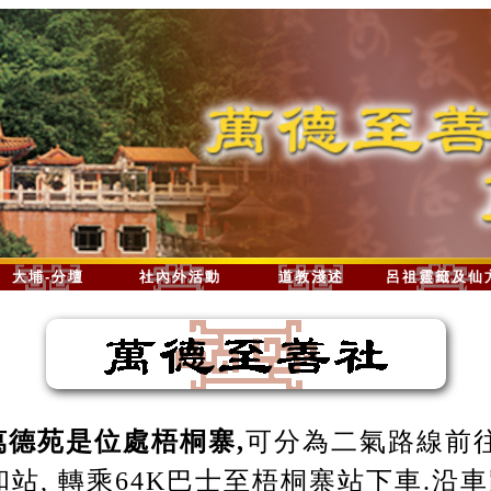
大埔-分壇
社內外活動
道教淺述
呂祖靈籤及仙
萬德苑是位處梧桐寨,
可分為二氣路線前往
站, 轉乘64K巴士至梧桐寨站下車.沿車