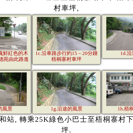
村車坪,
一塊鮮紅色的木
1c.沿車路步行約15－20分鍾
1d.
德苑由此路進
梧桐寨村車坪
途的風景
1g.沿途的風景
1h.
太和站, 轉乘25K綠色小巴士至梧桐寨村
坪.