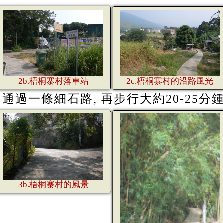
2b.梧桐寨村落車站
2c.梧桐寨村的沿路風光
, 通過一條細石路, 再步行大約20-25
3b.梧桐寨村的風景