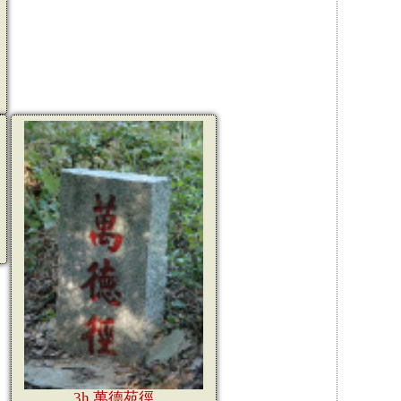
的
3h.萬德苑徑