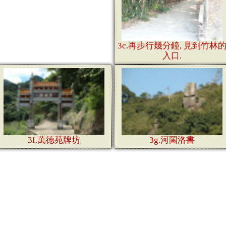
3c.再步行幾分鐘, 見到竹林
入口.
3f.萬德苑牌坊
3g.河圖洛書