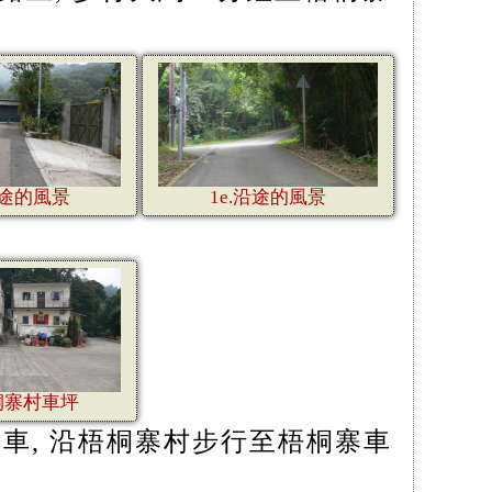
沿途的風景
1e.沿途的風景
梧桐寨村車坪
下車, 沿梧桐寨村步行至梧桐寨車