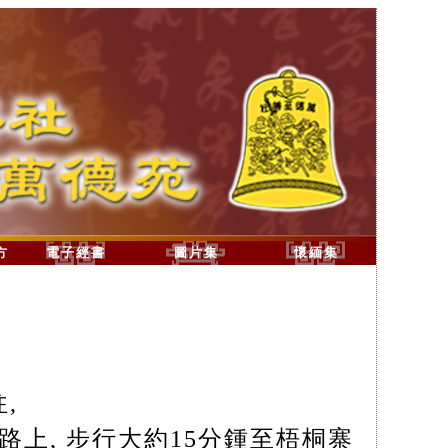
方
電子經書
圖片集
懷緬集
,
路上, 步行大約15分鍾至梧桐寨