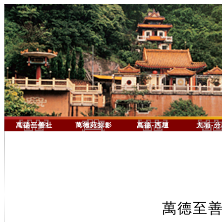
萬德至善社
萬德苑掠影
萬德-西壇
大埔-
萬德至善