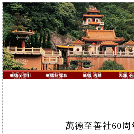
萬德至善社
萬德苑掠影
萬德-西壇
大埔-
萬德至善社60周