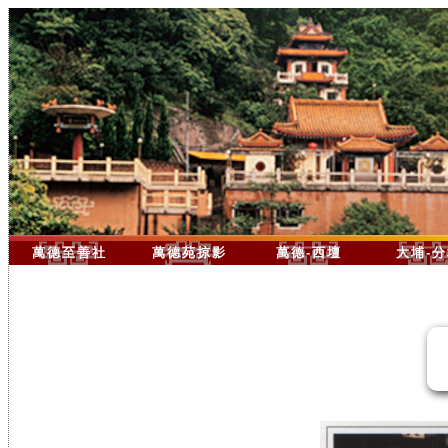
萬德至善社
萬德苑掠影
萬德-西壇
大埔-