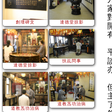
創壇碑文
達德堂掠影
扶乩問事
達德堂掠影
道教炁功治病
道教炁功治病