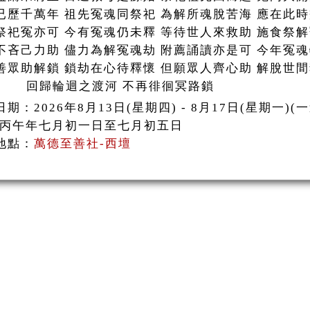
已歷千萬年 祖先冤魂同祭祀 為解所魂脫苦海 應在此
祭祀冤亦可 今有冤魂仍未釋 等待世人來救助 施食祭
不吝己力助 儘力為解冤魂劫 附薦誦讀亦是可 今年冤
善眾助解鎖 鎖劫在心待釋懷 但願眾人齊心助 解脫世
歸輪迴之渡河 不再徘徊冥路鎖
期：2026年8月13日(星期四) - 8月17日(星期一)(一
:丙午年七月初一日至七月初五日
地點：
萬德至善社-西壇