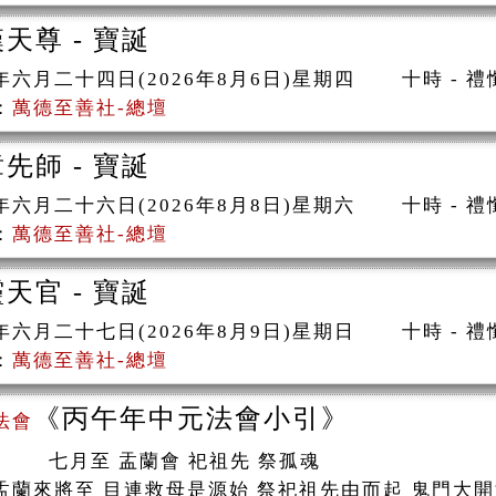
天尊 - 寶誕
年六月二十四日(2026年8月6日)星期四 十時 -
：
萬德至善社-總壇
先師 - 寶誕
年六月二十六日(2026年8月8日)星期六 十時 -
：
萬德至善社-總壇
天官 - 寶誕
年六月二十七日(2026年8月9日)星期日 十時 -
：
萬德至善社-總壇
《丙午年中元法會小引》
法會
至 盂蘭會 祀祖先 祭孤魂
盂蘭來將至 目連救母是源始 祭祀祖先由而起 鬼門大