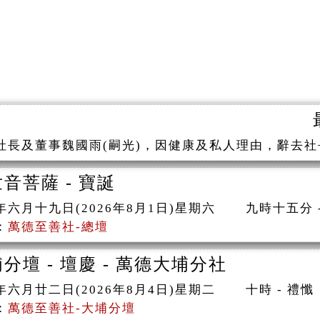
社長及董事魏國雨(嗣光)，因健康及私人理由，辭去社長
音菩薩 - 寶誕
年六月十九日(2026年8月1日)星期六 九時十五分
：
萬德至善社-總壇
分壇 - 壇慶 - 萬德大埔分社
年六月廿二日(2026年8月4日)星期二 十時 - 
：
萬德至善社-大埔分壇