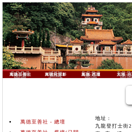
萬德至善社
萬德苑掠影
萬德-西壇
大埔-
地址 :
萬德至善社 - 總壇
九龍登打士街2