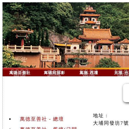
萬德至善社
萬德苑掠影
萬德-西壇
大埔-
地址 :
萬德至善社 - 總壇
大埔同發坊7號