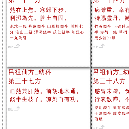
第三十三方
第三十四方
熱在上焦。寒歸下步。
病雖重。幸
利濕為先。脾土自固。
特賜靈丹。
泡朮一錢 丹皮錢半 山豆根錢半 川朴七
竹黃錢半 正硃砂
分 淮山二錢 澤瀉錢半 苡仁錢半 加燈心
半 赤芍一錢 草梢
一丸為引
磨少許冲服
呂祖仙方_幼科
呂祖仙方_
第三十七方
第三十八方
血熱兼肝熱。前胡地木通。
感冒未疎。
錢半生枝子。凉劑自有功。
行表散滯。
柴胡錢半 穀芽弍
干葛錢半 腹皮錢
煎服