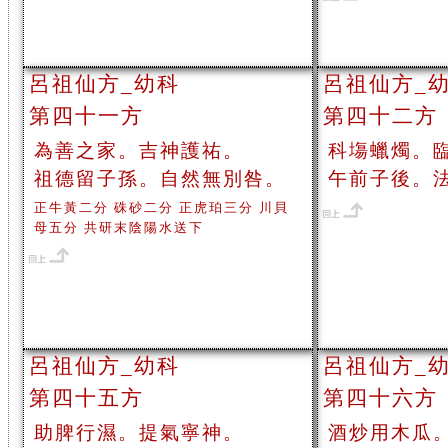
呂祖仙方_幼科
呂祖仙方_
第四十一方
第四十二方
為善之家。吉神護祐。
科塲蠟燭。
祖德留子孫。自然無別咎。
午前子後。
正牛黃二分 硃砂二分 正虎珀三分 川貝
母五分 共研末陰陽水送下
呂祖仙方_幼科
呂祖仙方_
第四十五方
第四十六方
助脾行濕。提氣寧神。
酒炒用木瓜