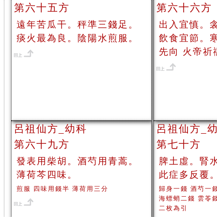
第六十五方
第六十六方
遠年苦瓜干。秤準三錢足。
出入宜慎。
痰火最為良。陰陽水煎服。
飲食宜節。
先向 火帝祈
呂祖仙方_幼科
呂祖仙方_
第六十九方
第七十方
發表用柴胡。酒芍用青蒿。
脾土虛。腎
薄荷芩四味。
此症多反覆
煎服 四味用錢半 薄荷用三分
歸身一錢 酒芍一
海螵蛸二錢 雲苓
二枚為引