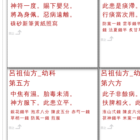
神符一度。賜下嬰兒。
此患是痰滯
將為身佩。惡病遠離。
行痰當次用
硃砂新筆黃紙照寫
防黨一錢 雲苓錢
錢 法夏錢半 炙甘
呂祖仙方_幼科
呂祖仙方_
第五方
第六方
中焦有濕。胎毒未清。
此子非餘病
神方服下。此患立平。
扶脾相火。
銀花錢半 泡朮八分 陳皮五分 赤芍一錢
淮山弍錢 陳皮六
草梢一錢 防風一錢 煎服
茯神錢半 米黨一