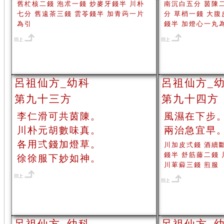
舊杧核二錢 泡朮一錢 炒麥牙錢半 川朴
南沉白五分 茵陳
七分 舊遠茶三錢 雲苓錢半 加青蒟一片
分 草梢一錢 大腹
為引
錢半 加燈心一丸
呂祖仙方_幼科
呂祖仙方_
第九十三方
第九十四方
李仁滑可共茵陳。
風濕在下步
川朴元胡數味真。
兩治急宜早
各用弍錢加燈草。
川加皮弍錢 酒續
錢半 舒筋藤二錢
徐徐服下妙如神。
川萆薢三錢 煎服