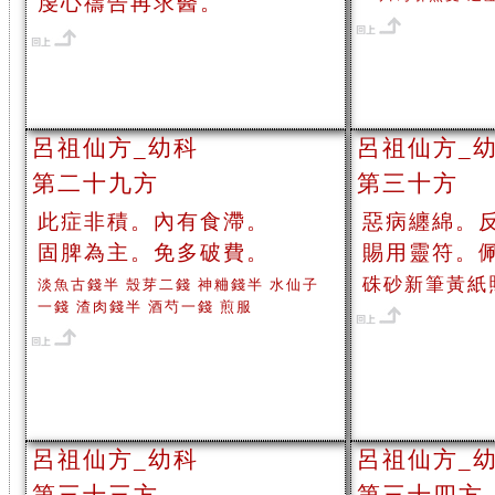
虔心禱告再求醫。
呂祖仙方_幼科
呂祖仙方_
第二十九方
第三十方
此症非積。內有食滯。
惡病纏綿。
固脾為主。免多破費。
賜用靈符。
硃砂新筆黃紙
淡魚古錢半 殼芽二錢 神粬錢半 水仙子
一錢 渣肉錢半 酒芍一錢 煎服
呂祖仙方_幼科
呂祖仙方_