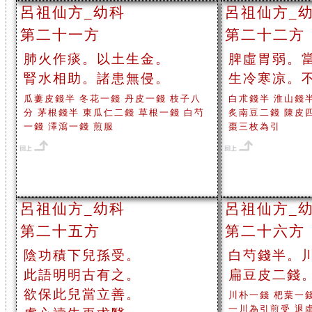
呂祖仙方_幼科
呂祖仙方_
第二十一方
第二十二方
肺火作痰。以土生金。
脾虛胃弱。
腎水相助。諸患無侵。
生冷寒凉。
瓜蔞皮錢半 冬花一錢 丹皮一錢 枝子八
白朮錢半 淮山錢
分 茅根錢半 東瓜仁二錢 草根一錢 白芍
炙南豆二錢 陳皮
一錢 澤瀉一錢 煎服
棗三枚為引
呂祖仙方_幼科
呂祖仙方_
第二十五方
第二十六方
陰功積下兒孫受。
白芍錢半。
此語明明古有之。
扁豆皮二錢
欲保此兒當立善。
川朴一錢 杷葉一
一川為引煎受 退