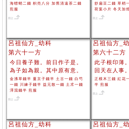
海螵蛸二錢 枳売八分 加舊清遠茶二錢
炒扁豆二錢 草梢
煎服
荷葉小片 冬天加
呂祖仙方_幼科
呂祖仙方_
第六十一方
第六十二方
今日養子難。前日作子是。
此子根印薄
為子如為親。其中原有意。
回天在人事
金沸草錢半 蔓京子錢半 土古一錢 白芍
正模木三錢 紅花
一錢 川練子錢半 益元散一錢 土朮一錢
半 煎服
澤瀉錢半 煎服
呂祖仙方_幼科
呂祖仙方_