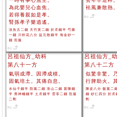
一時有事心無主。
去年早造稈
為此嬰兒心血焦。
袪風兼散熱
若得養親如是孝。
腎孫孝子樂逍遙。
淡魚古二錢 天竹黃二錢 於朮錢半 芍藥
一錢 川朴花八分 益元散錢半 海金砂一
錢 煎服
呂祖仙方_幼科
呂祖仙方_
第八十一方
第八十二方
氣弱成滯。因滯成積。
似驚非驚。
固氣培土。其痛自息。
行脾助火。
水仙子錢半 防黨二錢 淮山二錢 茵陳錢
陳皮八分 飯黨二
半 舊神粬錢半 土朮錢半 雲苓二錢 煎服
錢 砂仁四分 於朮
二劑
劑