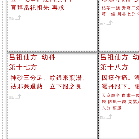
宜拜當祀祖先 再求
枯苓一錢 升麻二
芎一錢 川朴七分 
呂祖仙方_幼科
呂祖仙方_
第十七方
第十八方
神砂三分足。紋銀來煎湯。
因痰作痛。
袪邪兼退熱。立下服之良。
靈丹服下。
天麻錢半 白朮一
錢 防風一錢 羌蠶
六分 煎服