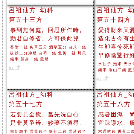
呂祖仙方_幼科
呂祖仙方_
第五十三方
第五十四方
事到無何處。回思所作時。
愛得財來又
勤君自修省。方可保此兒
造化古今有
生卽喜兮死
香附一錢 炙草五分 酒草五分 白朮一錢
硃砂二分冲服 白芍一錢 北芪一錢 川貝
早修陰騭行
錢半 歸身一錢 煎服
水仙子 泡朮 天水
錢半 淮山二錢 煎
呂祖仙方_幼科
呂祖仙方_
第五十七方
第五十八方
若要見全癒。當先洗自心。
感暑困濕。
是非莫爭辨。妙藥不須尋。
宜疎導水。
前胡錢半 雲苓錢半 殼芽二錢 雲渣錢半
木通弍錢 香萸二