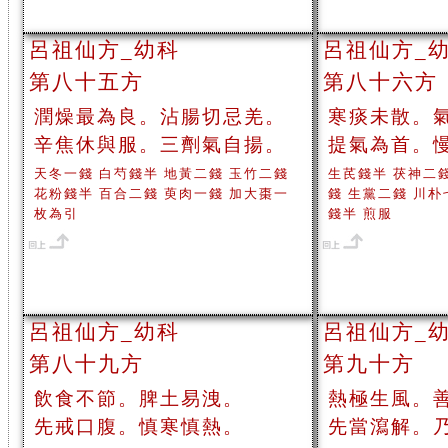
呂祖仙方_幼科
呂祖仙方_
第八十五方
第八十六方
潤燥最為良。沾腸切忌羌。
寒痰未散。
辛焦休與服。三劑氣自揚。
提氣為首。
天冬一錢 白芍錢半 地黃二錢 玉竹二錢
生芪錢半 茯神二
花粉錢半 百合二錢 萸肉一錢 加大棗一
錢 生黨二錢 川朴
枚為引
錢半 煎服
呂祖仙方_幼科
呂祖仙方_
第八十九方
第九十方
飲食不節。脾土易洩。
熱極生風。
先戒口腹。慎寒慎熱。
先當瀉解。