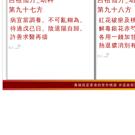
呂祖仙方_幼科
呂祖仙方_
第九十七方
第九十八方
病宜當調養。不可亂糊為。
紅花破瘀及
待過戊已日。陰退陽自歸。
解毒銀花赤
許善求醫再禱
各用一錢加
熱退膿消別
萬德苑是香港的世外桃源 亦是政府認可之非