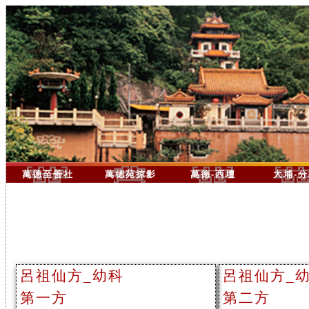
萬德至善社
萬德苑掠影
萬德-西壇
大埔-
呂祖仙方_幼科
呂祖仙方_
第一方
第二方