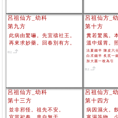
呂祖仙方_幼科
呂祖仙方_
第九方
第十方
此病由驚嚇。先宜禱社王。
糞若驚風。
再來求妙藥。回春別有方。
溫中煖胃。
法夏錢半 陳皮六
白朮錢半 炙芪一
加大棗一枚為引
呂祖仙方_幼科
呂祖仙方_
第十三方
第十四方
並非邪怪。祖先不安。
病因濕火。
宜當祀奉。患自無干。
寒濕等物。