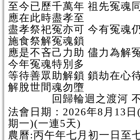
至今已歷千萬年 祖先冤魂
應在此時盡孝至
盡孝祭祀冤亦可 今有冤魂
施食祭解冤魂鎖
應是不吝己力助 儘力為解
今年冤魂特別多
等待善眾助解鎖 鎖劫在心
解脫世間魂勿墮
回歸輪迴之渡河 不
法會日期：2026年8月13日(
期一)(一連5天)
農曆:丙午年七月初一日至