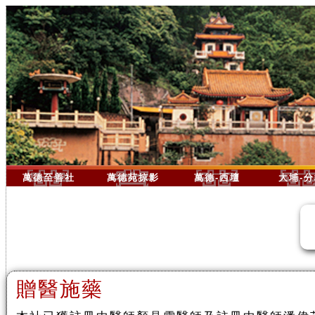
萬德至善社
萬德苑掠影
萬德-西壇
大埔-
贈醫施藥