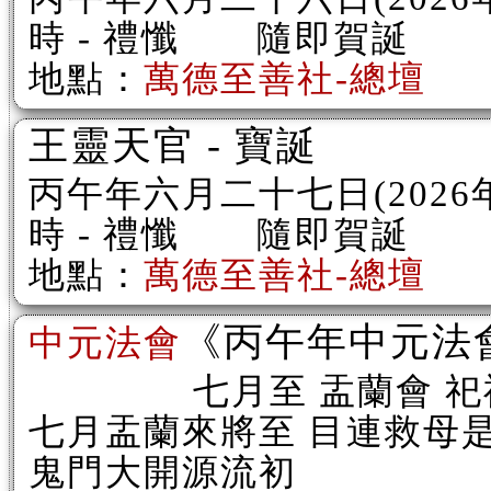
時 - 禮懺 隨即賀誕
地點：
萬德至善社-總壇
王靈天官 - 寶誕
丙午年六月二十七日(202
時 - 禮懺 隨即賀誕
地點：
萬德至善社-總壇
《丙午年中元法
中元法會
七月至 盂蘭會 祀祖
七月盂蘭來將至 目連救母
鬼門大開源流初