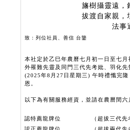
旛樹攝靈遠，
拔渡自家親，
法事
致：列位社員、善信 台鑒
本社定於乙巳年農曆七月初一日至七月初五
外罹難先靈及同門三代先考妣、羽化先
(2025年8月27日星期三) 午時禮
恩。
以下為有關服務經資，並請在農曆閏六月
認特薦龍牌位
（超拔三代先
認正薦龍牌位
（超拔兩代先