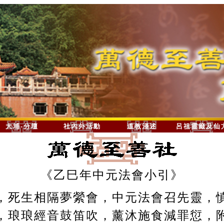
大埔-分壇
社內外活動
道教淺述
呂祖靈籤及仙
《乙巳年中元法會小引》
，死生相隔夢縈會，中元法會召先靈，
，琅琅經音鼓笛吹，薰沐施食減罪愆，