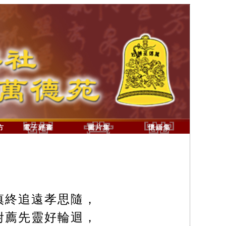
方
電子經書
圖片集
懷緬集
慎終追遠孝思隨，
附薦先靈好輪迴，