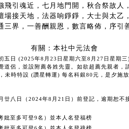
鏹飛引魂近，七月地門開，秋合祭故人
壇場接天地，法器响錚錚，大士與太乙
通三界，一善酬親恩，數言略佈，序引
有關：本社中元法會
日 (2025年8月23日星期六至8月27日星期
覺道侶，並設附薦各姓先靈。如欲超薦先親者，
懺完隆，未時特設 (讚星轉運) 每名科銀80元，是
廿八日（2024年8月21日）前登記，逾期恕不
考妣至多可登9名）並本人名登福榜
考妣至多可登6名）並本人名登祿榜