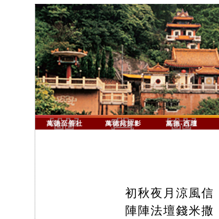
萬德至善社
萬德苑掠影
萬德-西壇
初秋夜月涼風信
陣陣法壇錢米撒