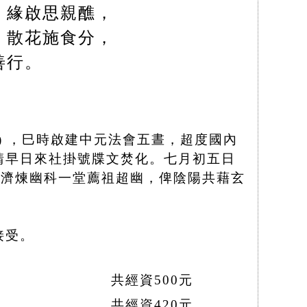
，緣啟思親醮，
，散花施食分，
善行。
三) ，巳時啟建中元法會五晝，超度國內
請早日來社掛號牒文焚化。七月初五日
夕施放濟煉幽科一堂薦祖超幽，俾陰陽共藉玄
接受。
共經資500元
共經資420元