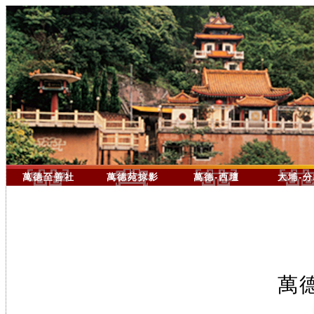
萬德至善社
萬德苑掠影
萬德-西壇
大埔-
萬德